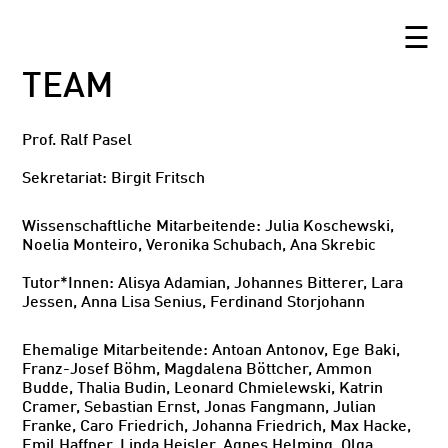
☰
TEAM
Prof. Ralf Pasel
Sekretariat: Birgit Fritsch
Wissenschaftliche Mitarbeitende: Julia Koschewski,
Noelia Monteiro, Veronika Schubach, Ana Skrebic
Tutor*Innen: Alisya Adamian, Johannes Bitterer, Lara
Jessen, Anna Lisa Senius, Ferdinand Storjohann
Ehemalige Mitarbeitende: Antoan Antonov, Ege Baki,
Franz-Josef Böhm, Magdalena Böttcher, Ammon
Budde, Thalia Budin, Leonard Chmielewski, Katrin
Cramer, Sebastian Ernst, Jonas Fangmann, Julian
Franke, Caro Friedrich, Johanna Friedrich, Max Hacke,
Emil Haffner, Linda Heisler, Agnes Helming, Olga